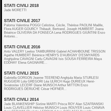
STATI CIVILI 2018
Jade MORETTI
STATI CIVILE 2017
Paloma Valentina POGGI Celistina, Cécile, Thérèse PAOLINI Maêlle,
Flora AUGER GOURCY Thibault, Bertrand, Joseph HUMBERT Joana
Béatrice OLIVEIRA DA FONSECA Lena RODRIGUES GIUNTINI Enzo
Antonio...
STATI CIVILE 2016
Anto VALERY Leeloo TAMBURRINI Gabriel ACHAHBOUNE TRISSON
Agathe HUMBERT Bérénice HENRYS D’AUBIGNY D’ESMYARDS
Anghjulina CAVAGNI Carlu CAVAGNI Isis SOUSA FERREIRA Maya
EDDHAY Elena GAGNAIRE...
STATI CIVILI 2015
Gabriella GORGON Jeanne TEEREND Anghjula Maria STURLESI
RUGGIERI Lola GREGORI Léa ULRICH Hugo DURIEUX Henri-
Sviatoslav LECERF Diane MUNSCH Arthur MITTON Enzo
RODRIGUES DERUCHE César HOFNER...
STATI CIVILI 2014
Jade BLANKENSHIP Sixtine MARTI Prisca ROY Alan SZAFRANSKI
Louis CLAVELLIER Héloïse MUNSCH Louis ROUYER Louis CANAVA