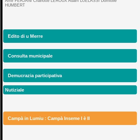
Amir FERJANI Charlotte LEROUX Adam DJELASSI Domitille
HUMBERT
Edito di u Merre
Consulta municipale
Demucrazia participativa
Nutiziale
Campà in Lumiu : Campà Inseme I è II