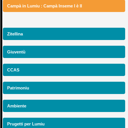
Campà in Lumiu : Campà Inseme I è II
Zitellina
Giuventù
CCAS
Patrimoniu
Ambiente
Prugetti per Lumiu