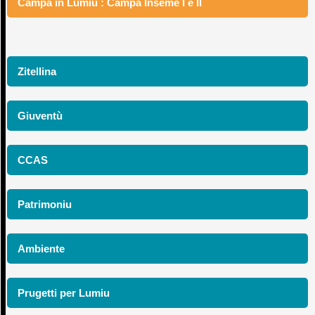
Campà in Lumiu : Campà Inseme I è II
Zitellina
Giuventù
CCAS
Patrimoniu
Ambiente
Prugetti per Lumiu