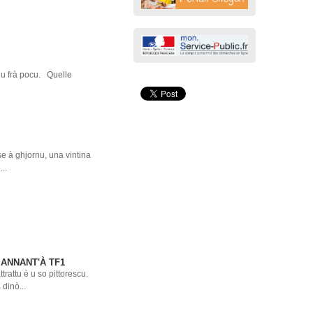
anu frà pocu. Quelle
se à ghjornu, una vintina
...
 ANNANT'À TF1
rattu è u so pittorescu.
dinò...