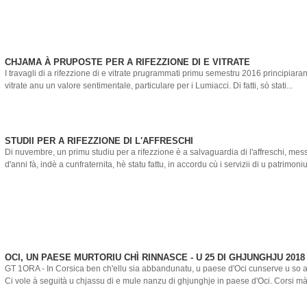
CHJAMA À PRUPOSTE PER A RIFEZZIONE DI E VITRATE
I travagli di a rifezzione di e vitrate prugrammati primu semestru 2016 principiar
vitrate anu un valore sentimentale, particulare per i Lumiacci. Di fatti, sò stati...
STUDII PER A RIFEZZIONE DI L'AFFRESCHI
Di nuvembre, un primu studiu per a rifezzione è a salvaguardia di l'affreschi, mes
d'anni fà, indè a cunfraternita, hè statu fattu, in accordu cù i servizii di u patrimoniu
OCI, UN PAESE MURTORIU CHÌ RINNASCE - U 25 DI GHJUNGHJU 2018
GT 1ORA - In Corsica ben ch'ellu sia abbandunatu, u paese d'Oci cunserve u so att
Ci vole à seguità u chjassu di e mule nanzu di ghjunghje in paese d'Oci. Corsi mà 