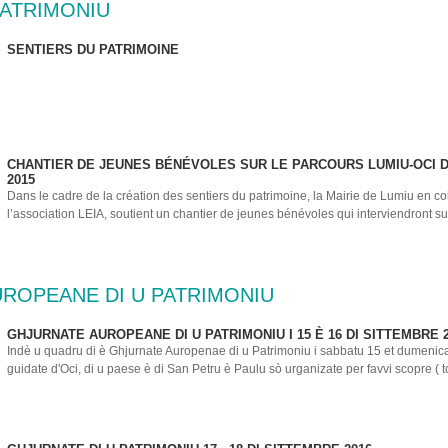
PATRIMONIU
SENTIERS DU PATRIMOINE
CHANTIER DE JEUNES BÉNÉVOLES SUR LE PARCOURS LUMIU-OCI D
2015
Dans le cadre de la création des sentiers du patrimoine, la Mairie de Lumiu en co
l’association LEIA, soutient un chantier de jeunes bénévoles qui interviendront sur
ROPEANE DI U PATRIMONIU
GHJURNATE AUROPEANE DI U PATRIMONIU I ‪15 È 16 DI SITTEMBRE 2
Indè u quadru di è Ghjurnate Auropenae di u Patrimoniu i ‪sabbatu 15‬ et ‪dumenica
guidate d'Oci, di u paese è di San Petru è Paulu sò urganizate per favvi scopre ( to