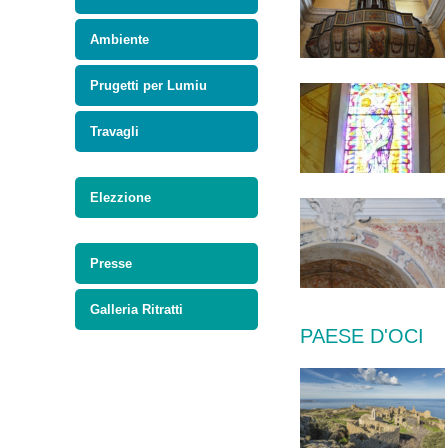
Ambiente
Prugetti per Lumiu
Travagli
Elezzione
Presse
Galleria Ritratti
PAESE D'OCI