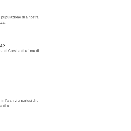
 pupulazione di a nostra
za...
SA?
lea di Corsica di u 1mu di
.
n l'archivi à partesi di u
 di a...