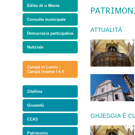
Edito di u Merre
PATRIMON
Consulta municipale
ATTUALITÀ
Demucrazia participativa
Nutiziale
Campà in Lumiu :
Campà Inseme I è II
Zitellina
Giuventù
GHJESGIA È C
CCAS
Patrimoniu