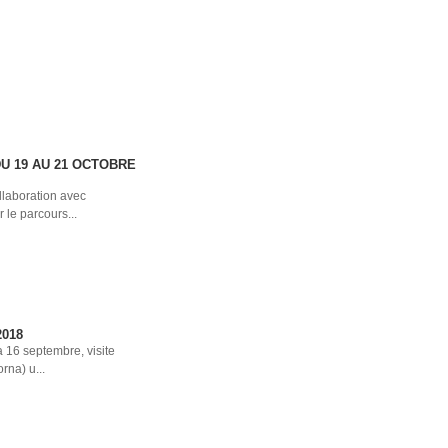
U 19 AU 21 OCTOBRE
llaboration avec
 le parcours...
018‬
 16 septembre‬, visite
rna) u...