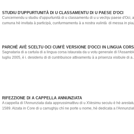
STUDIU D'UPPURTUNITÀ DI U CLASSAMENTU DI U PAESE D'OCI
Cuncernendu u studiu d'uppurtunità di u classamentu di u u vechju paese d'Oci, a
cumuna hè invitata à participà, cunfurmamentu à a nostra vulintà di messa in piaz
PARCHÉ AVÈ SCELTU OCI CUM'È VERSIONE D'OCCI IN LINGUA COR
Sagnataria di a cartula di a lingua corsa istaurata da u votu generale di l'Assamb
lugliu 2005, è i. desideriu di di cuntribuisce attivamentu à a prisenza visibule di a..
RIFEZZIONE DI A CAPPELLA ANNUNZIATA
A cappella di l'Annunziata data apprussimattivu di u XVesimu seculu è hè arestatu i
1589. Alzata in Core di u carrughju chì ne porte u nome, hè dedicata a l'Annunziata