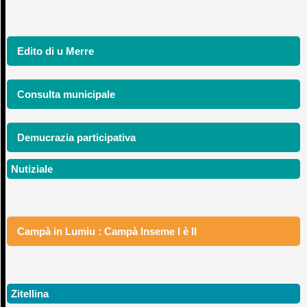
Edito di u Merre
Consulta municipale
Demucrazia participativa
Nutiziale
Campà in Lumiu : Campà Inseme I è II
Zitellina