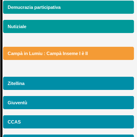
Demucrazia participativa
Nutiziale
Campà in Lumiu : Campà Inseme I è II
Zitellina
Giuventù
CCAS