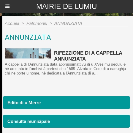
MAIRIE DE LUMIU
Accueil
>
Patrimoniu
>
ANNUNZIATA
ANNUNZIATA
RIFEZZIONE DI A CAPPELLA
ANNUNZIATA
A cappella di l'Annunziata data apprussimattivu di u XVesimu seculu è
hè arestatu in l'archivi à partesi di u 1589. Alzata in Core di u carrughju
chì ne porte u nome, hè dedicata a l'Annunziata di a...
Edito di u Merre
Consulta municipale