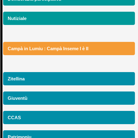
Nutiziale
Campà in Lumiu : Campà Inseme I è II
Zitellina
Giuventù
CCAS
Patrimoniu