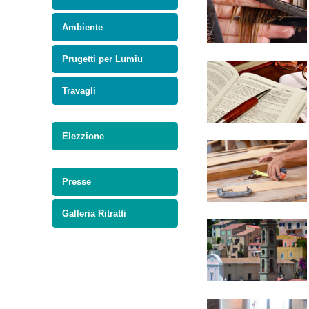
Ambiente
Prugetti per Lumiu
Travagli
Elezzione
Presse
Galleria Ritratti