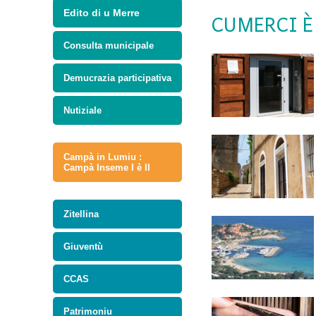
Edito di u Merre
CUMERCI È
Consulta municipale
Demucrazia participativa
Nutiziale
Campà in Lumiu :
Campà Inseme I è II
Zitellina
Giuventù
CCAS
Patrimoniu