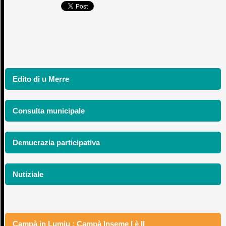
Edito di u Merre
Consulta municipale
Demucrazia participativa
Nutiziale
Campà in Lumiu : Campà Inseme I è II