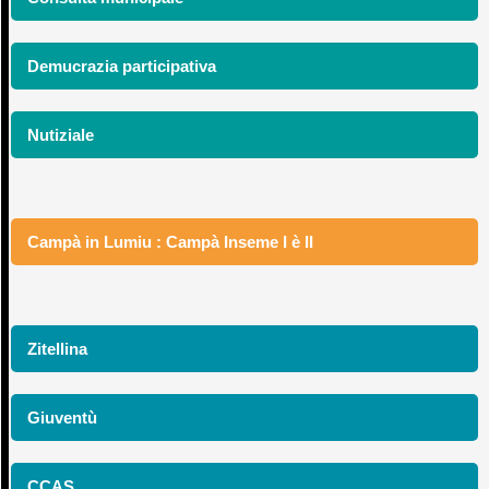
Demucrazia participativa
Nutiziale
Campà in Lumiu : Campà Inseme I è II
Zitellina
Giuventù
CCAS