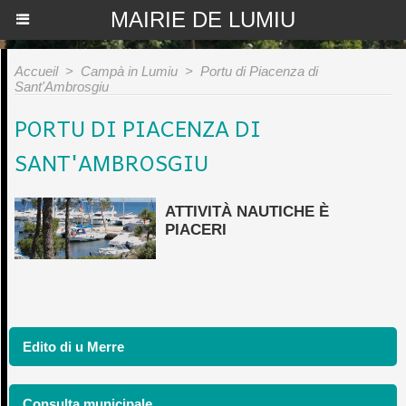
MAIRIE DE LUMIU
Accueil
>
Campà in Lumiu
>
Portu di Piacenza di
Sant'Ambrosgiu
PORTU DI PIACENZA DI
SANT'AMBROSGIU
ATTIVITÀ NAUTICHE È
PIACERI
Edito di u Merre
Consulta municipale