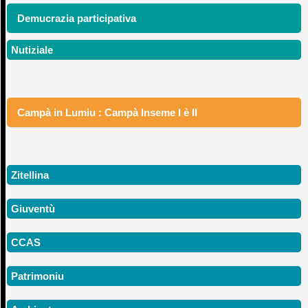
Demucrazia participativa
Nutiziale
Campà in Lumiu : Campà Inseme I è II
Zitellina
Giuventù
CCAS
Patrimoniu