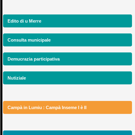
Edito di u Merre
Consulta municipale
Demucrazia participativa
Nutiziale
Campà in Lumiu : Campà Inseme I è II