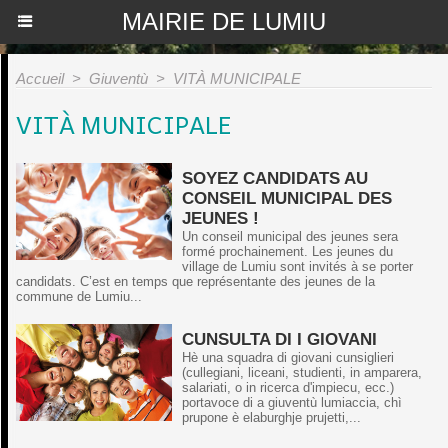
MAIRIE DE LUMIU
Accueil
>
Giuventù
>
VITÀ MUNICIPALE
VITÀ MUNICIPALE
SOYEZ CANDIDATS AU
CONSEIL MUNICIPAL DES
JEUNES !
Un conseil municipal des jeunes sera
formé prochainement. Les jeunes du
village de Lumiu sont invités à se porter
candidats. C’est en temps que représentante des jeunes de la
commune de Lumiu...
CUNSULTA DI I GIOVANI
Hè una squadra di giovani cunsiglieri
(cullegiani, liceani, studienti, in amparera,
salariati, o in ricerca d'impiecu, ecc.)
portavoce di a giuventù lumiaccia, chì
prupone è elaburghje prujetti,...