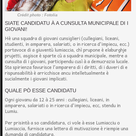
Crédit photo : Fotolia
SIATE CANDIDATU À A CUNSULTA MUNICIPALE DI I
GIOVANI!
Hè una squadra di giovani cunsiglieri (cullegiani, liceani,
studienti, in amparera, salariati, o in ricerca d'impiecu, ecc.)
portavoce di a giuventù lumiaccia, chì prupone è elaburghje
prujetti, asgisce è sparte cù a squadra municipale, mentre a
cunsulta di i giovani, participendu cusì à a demucrazia lucale.
Sta spirienza favurisce l'amparera di i diritti, di i duveri di e
rispunsabilità è arricchisce ancu intelletualmente è
sucialmente i giovani implicati.
QUALE PÒ ESSE CANDIDATU
Ogni giovanu da 12 à 25 anni : cullegiani, liceani, in
amparera, salariati o in ricerca d'impiecu, ecc, stendu in
Lumiu.
Per prisintà a so candidatura, ci vole à esse Lumiacciu o
Lumiaccia, furnisce una lettera di mutivazione è riempie una
dumanda di candidatura.