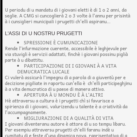
U periodu di u mandatu di i giovani eletti è di 1 o 2 anni, da
seglie. A CMG si cuncoglierà 2 o 3 volte à l'annu per prisintà
à i cunsiglieri municipali i prugetti ch'elli aspiranu...
L'ASSI DI U NOSTRU PRUGETTI
SPRESSIONE È CUMUNICAZIONE
Rende l'infurmazione cuerente, accessibile è leghjevule per
via stuvigli è servizii adattati, finchè i giovani possinu piglià
parte à u dibattitu.
PARTICIPAZIONE DI I GIOVANI À A VITA
DEMUCRATICA LUCALE
Ci vulerà assicurà l'impegnu di a parola di a giuventù per e
decizione pigiliate in raportu cun'ella è ch'elli participeghjinu
à a vita demucratica di u paese di manera attiva.
APERTURA À U MONDU È À L'ALTRI
Hè attraversu a cultura è i prugetti chì si favurisce a
spirienza di i giovani, valurizendu u talente è a criatività da
l'accumpagnamente.
MIGLIURAZIONE DI A QUALITÀ DI VITA
I giovani diventeranu autore è attore di u so tempu libaru.
Per esempiu attraversu prugetti ch'elli faranu indè u
cumitatu di e feste d'una dinamica nova, raprisentativa di a