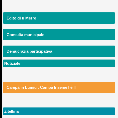
Edito di u Merre
Consulta municipale
Demucrazia participativa
Nutiziale
Campà in Lumiu : Campà Inseme I è II
Zitellina