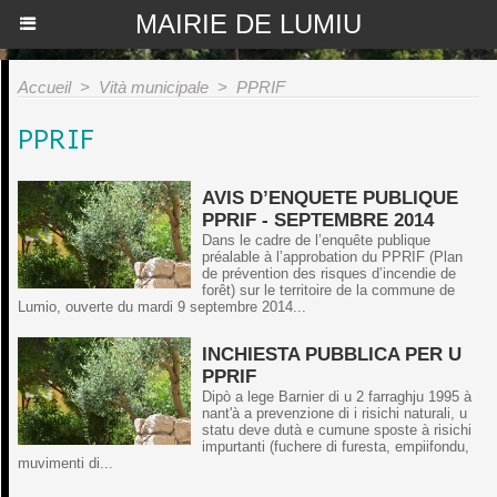
MAIRIE DE LUMIU
Accueil
>
Vità municipale
>
PPRIF
PPRIF
AVIS D’ENQUETE PUBLIQUE
PPRIF - SEPTEMBRE 2014
Dans le cadre de l’enquête publique
préalable à l’approbation du PPRIF (Plan
de prévention des risques d’incendie de
forêt) sur le territoire de la commune de
Lumio, ouverte du mardi 9 septembre 2014...
INCHIESTA PUBBLICA PER U
PPRIF
Dipò a lege Barnier di u 2 farraghju 1995 à
nant'à a prevenzione di i risichi naturali, u
statu deve dutà e cumune sposte à risichi
impurtanti (fuchere di furesta, empiifondu,
muvimenti di...