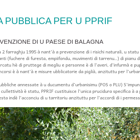
A PUBBLICA PER U PPRIF
EVENZIONE DI U PAESE DI BALAGNA
u 2 farraghju 1995 à nant'à a prevenzione di i risichi naturali, u sta
anti (fuchere di furesta, empiifondu, muvimenti di tarrenu...) di pianu 
icercatu hè di pruttege di megliu e personne è di l'averi, d'infurmà e p
incorsi è à nant'à e misure ubblicatorie da piglià, anzituttu per l'urban
 pubbliche annessate à u ducumentu d'urbanisimu (POS o PLU) S'impun
 cullettività è statu, PPRIF custituisce l'unica prucidura specifica à a
resta indè l'acconciu di u tarritoriu anzituttu per l'accordi di i permess