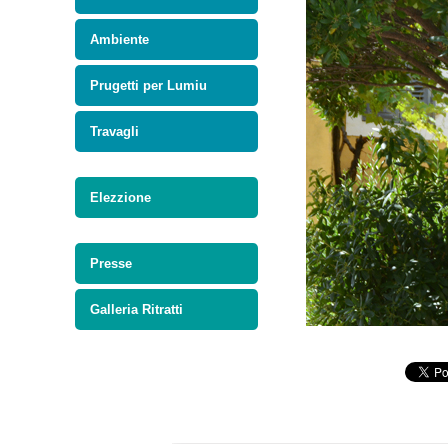
Ambiente
Prugetti per Lumiu
Travagli
Elezzione
Presse
Galleria Ritratti