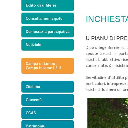
Edito di u Merre
INCHIEST
Consulta municipale
Demucrazia participativa
U PIANU DI PR
Nutiziale
Dipò a lege Barnier di 
sposte à risichi impurt
risichi. L'ubbiettivu r
Campà in Lumiu :
cuncernate, à i risichi 
Campà Inseme I è II
Servitudine d'uttilità
particulari, intraprese,
Zitellina
risichi di fuchera di fu
Giuventù
CCAS
Patrimoniu