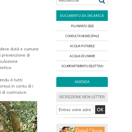
DUCUMENTU DA INCARICÀ
PLU MARZU 2022
CONSULTA MUNICIPALE
ACQUA PUTABILE
tu deve dutà e cumune
di prevenzione di
ACQUA DI U MARE
upulazione
SCUMPARTIMENTU SELETTIVU
istica.
endu à tutti
AGENDA
 presa in contu di i
i di custruisce.
ISCRIZZIONE NEW LETTER