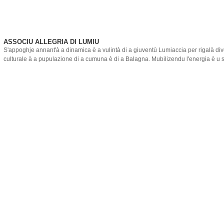
ASSOCIU ALLEGRIA DI LUMIU
S'appoghje annant'à a dinamica è a vulintà di a giuventù Lumiaccia per rigalà di
culturale à a pupulazione di a cumuna è di a Balagna. Mubilizendu l'energia è u s