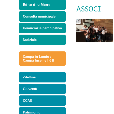
Edito di u Merre
ASSOCI
Consulta municipale
Demucrazia participativa
Nutiziale
Campà in Lumiu :
Campà Inseme I è II
Zitellina
Giuventù
CCAS
Patrimoniu