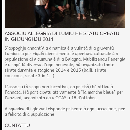
ASSOCIU ALLEGRIA DI LUMIU HÈ STATU CREATU
IN GHJUNGHJU 2014
S'appoghje annant'à a dinamica è a vulintà di a giuventù
Lumiaccia per rigalà divertimente è apertura culturale à a
pupulazione di a cumuna è di a Balagna. Mubilizendu l'energia
è u sapè fà diversu d'ogni benevule, hà urganizatu tante
sirate durante e stagione 2014 è 2015 (balli, sirate
couscous, sirate 3 in 1...).
L'associu (à scopu non lucrativu, da pricisà) hè attivu à
l'annata. Hà participatu attivamente à "la marche bleue" per
l'anziani, urganizata da u CCAS u 18 d'ottobre.
A squadra di i giovani risponde prisente à ogni uccasione, per
a felicità di a pupulazione.
CUNTATTU