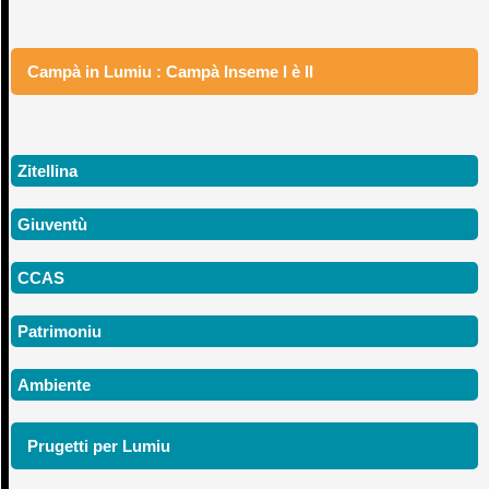
Campà in Lumiu : Campà Inseme I è II
Zitellina
Giuventù
CCAS
Patrimoniu
Ambiente
Prugetti per Lumiu