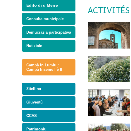
Edito di u Merre
ACTIVITÉS 
Consulta municipale
Demucrazia participativa
Nutiziale
Campà in Lumiu :
Campà Inseme I è II
Zitellina
Giuventù
CCAS
Patrimoniu