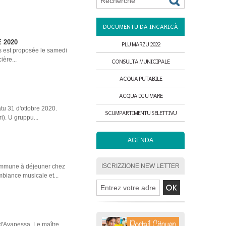
DUCUMENTU DA INCARICÀ
 2020
PLU MARZU 2022
us est proposée le samedi
ière...
CONSULTA MUNICIPALE
ACQUA PUTABILE
ACQUA DI U MARE
tu 31 d'ottobre 2020.
SCUMPARTIMENTU SELETTIVU
i). U gruppu...
AGENDA
ISCRIZZIONE NEW LETTER
commune à déjeuner chez
mbiance musicale et...
d'Avapessa. Le maître