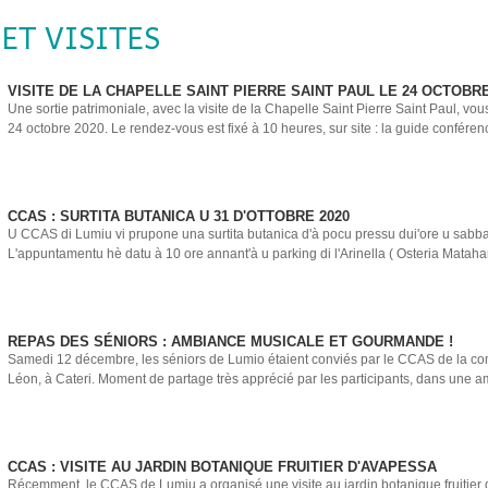
ET VISITES
VISITE DE LA CHAPELLE SAINT PIERRE SAINT PAUL LE 24 OCTOBRE
Une sortie patrimoniale, avec la visite de la Chapelle Saint Pierre Saint Paul, vo
24 octobre 2020. Le rendez-vous est fixé à 10 heures, sur site : la guide conférenc
CCAS : SURTITA BUTANICA U 31 D'OTTOBRE 2020
U CCAS di Lumiu vi prupone una surtita butanica d'à pocu pressu dui'ore u sabba
L'appuntamentu hè datu à 10 ore annant'à u parking di l'Arinella ( Osteria Matahar
REPAS DES SÉNIORS : AMBIANCE MUSICALE ET GOURMANDE !
Samedi 12 décembre, les séniors de Lumio étaient conviés par le CCAS de la 
Léon, à Cateri. Moment de partage très apprécié par les participants, dans une a
CCAS : VISITE AU JARDIN BOTANIQUE FRUITIER D'AVAPESSA
Récemment, le CCAS de Lumiu a organisé une visite au jardin botanique fruitier 