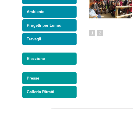
Ambiente
Prugetti per Lumiu
1
2
Travagli
Elezzione
Presse
Galleria Ritratti