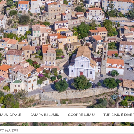
 MUNICIPALE
CAMPÀ IN LUMIU
SCOPRE LUMIU
TURISIMU È DIVE
ET VISITES