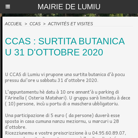
MAIRIE DE LUMIU
ACCUEIL
>
CCAS
>
ACTIVITÉS ET VISITES
CCAS : SURTITA BUTANICA
U 31 D'OTTOBRE 2020
U CCAS di Lumiu vi prupone una surtita butanica d'à pocu
pressu dui'ore u sabbatu 31 d'ottobre 2020.
L'appuntamentu hè datu à 10 ore annant'à u parking di
l'Arinella ( Osteria Matahari). U gruppu sarà limitatu à dece
( 10) persone, incù u portu di a maschera ubbligatoriu.
Una participazione di 5 euro ( da persone) duverà esse
sposta in casa cumuna nanzu meziornu, u marcuri u 28
d'ottobre.
Ricezziunemu e vostre preiscrizzione à u 04.95.60.89.07,