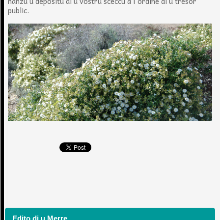
nanzu u depositu di u vostru sceccu à l'ordine di u trésor
public.
Edito di u Merre