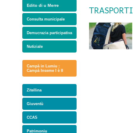
Edito di u Merre
TRASPORTI
Consulta municipale
Demucrazia participativa
Nutiziale
Campà in Lumiu :
Campà Inseme I è II
Zitellina
Giuventù
CCAS
Patrimoniu