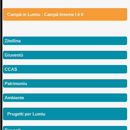
Campà in Lumiu : Campà Inseme I è II
Zitellina
Giuventù
CCAS
Patrimoniu
Ambiente
Prugetti per Lumiu