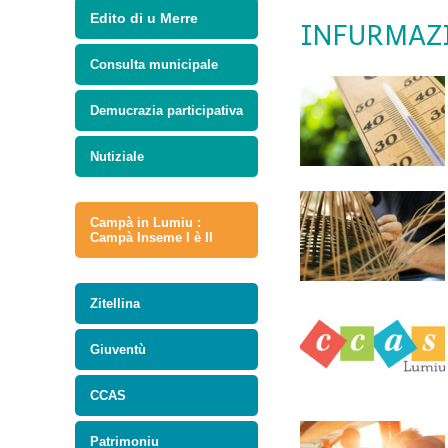
Edito di u Merre
INFURMAZ
Consulta municipale
Demucrazia participativa
Nutiziale
Campà in Lumiu :
Campà Inseme I è II
Zitellina
Giuventù
CCAS
Patrimoniu