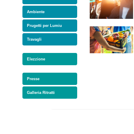
Ambiente
Prugetti per Lumiu
Travagli
Elezzione
Presse
Galleria Ritratti