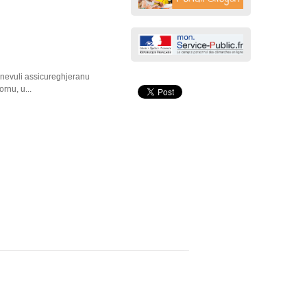
enevuli assicureghjeranu
rnu, u...