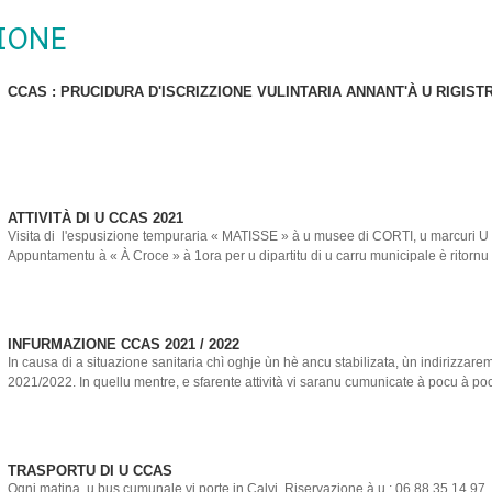
IONE
CCAS : PRUCIDURA D'ISCRIZZIONE VULINTARIA ANNANT'À U RIGIS
ATTIVITÀ DI U CCAS 2021
Visita di l'espusizione tempuraria « MATISSE » à u musee di CORTI, u marcuri 
Appuntamentu à « À Croce » à 1ora per u dipartitu di u carru municipale è ritornu in
INFURMAZIONE CCAS 2021 / 2022
In causa di a situazione sanitaria chì oghje ùn hè ancu stabilizata, ùn indirizz
2021/2022. In quellu mentre, e sfarente attività vi saranu cumunicate à pocu à poc
TRASPORTU DI U CCAS
Ogni matina, u bus cumunale vi porte in Calvi. Riservazione à u : 06 88 35 14 97