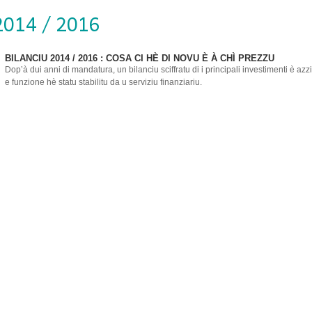
014 / 2016
BILANCIU 2014 / 2016 : COSA CI HÈ DI NOVU È À CHÌ PREZZU
Dop’à dui anni di mandatura, un bilanciu sciffratu di i principali investimenti è azz
e funzione hè statu stabilitu da u serviziu finanziariu.