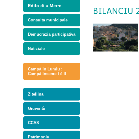
Edito di u Merre
BILANCIU 2
Consulta municipale
Demucrazia participativa
Nutiziale
Campà in Lumiu :
Campà Inseme I è II
Zitellina
Giuventù
CCAS
Patrimoniu