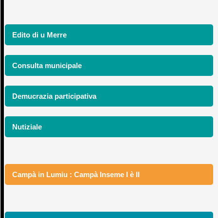
Edito di u Merre
Consulta municipale
Demucrazia participativa
Nutiziale
Campà in Lumiu : Campà Inseme I è II