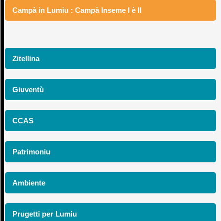
Campà in Lumiu : Campà Inseme I è II
Zitellina
Giuventù
CCAS
Patrimoniu
Ambiente
Prugetti per Lumiu