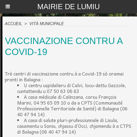
MAIRIE DE LUMIU
ACCUEIL
>
VITÀ MUNICIPALE
VACCINAZIONE CONTRU A
COVID-19
Trè centri di vaccinazione contru à a Covid-19 sò oramai
pronti in Balagna :
U centru uspidalieru di Calvi, locu-dettu Gazzole,
cuntattendu u 07 50 63 06 63
A casa médicale di Calinzana, corsu François
Marini, 04 95 65 09 10 o da a CPTS (Communauté
Professionnelle Territoriale de Santé) di Balagna (06
40 47 94 14)
A casa di salute pluri-prufessiunnale di Lisula,
casamentu u Soniu, chjassu d’Occi, chjamendu à a CTPS
di Balagna (06 40 47 94 14)