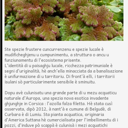
Ste spezie frustere cuncurrenzenu e spezie lucale è
mudificheghjenu u cumpunimentu, a struttura o ancu u
funziunamentu di l'ecosistema prisente.
L'identità di u paisaghju lucale, ricchezza patrimuniale è
segni d'uriginalità, hè anch'ella minacciata da a banalisazione
è unifurmazione di u tarritoriu. Di front'à elli, i tarritorii
isulani sò particularimente sensibile è sminuitu.
Dopu avè culunisatu una grande parte di u mezu acquaticu
naturale d'Auropa, una spezia nova esotica invadente
ghjunghje in Corsica : l'azolla falza filetta. Hè stata cusì
osservata, dipò 2012, à nant'à e cumune di Belgudè, di
Curbara è di Lumiu. Sta pianta acquatica, originaria
d'America Suttana hè cumercialisata per l'imbellimentu di i
pozzi, d'induve pò scappà è culunisà i mezi acquatichi