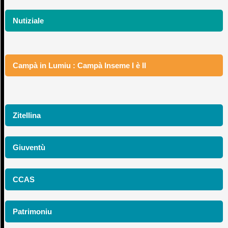
Nutiziale
Campà in Lumiu : Campà Inseme I è II
Zitellina
Giuventù
CCAS
Patrimoniu