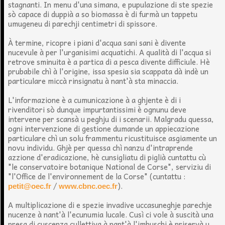
stagnanti. In menu d'una simana, e pupulazione di ste spezie
sò capace di duppià a so biomassa è di furmà un tappetu
umugeneu di parechji centimetri di spissore.
À termine, ricopre i piani d'acqua sani sani è divente
nucevule à per l'urganisimi acquatichi. A qualità di l'acqua si
retrove sminuita è a partica di a pesca divente difficiule. Hè
prubabile chì à l'origine, issa spesia sia scappata dà indè un
particulare miccà rinsignatu à nant'à sta minaccia.
L'informazione è a cumunicazione à a ghjente è di i
rivenditori sò dunque impurtantissimi è ognunu deve
intervene per scansà u peghju di i scenarii. Malgradu quessa,
ogni intervenzione di gestione dumande un appiecazione
particulare chì un solu frammentu ricustituisce asgiamente un
novu individu. Ghjè per quessa chì nanzu d'intraprende
azzione d'eradicazione, hè cunsigliatu di piglià cuntattu cù
"le conservatoire botanique National de Corse", serviziu di
"l'Office de l'environnement de la Corse" (cuntattu :
/
).
petit@oec.fr
www.cbnc.oec.fr
A multiplicazione di e spezie invadive uccasuneghje parechje
nucenze à nant'à l'ecunumia lucale. Cusì ci vole à suscità una
presa di cuscenza cullettiva à nant'à l'imbuschi è priservà u