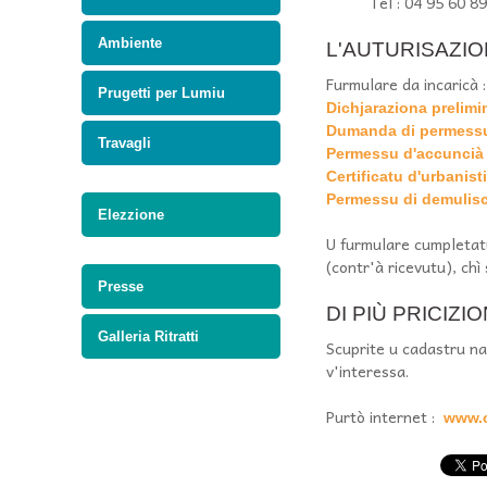
Tel : 04 95 60 8
Ambiente
L'AUTURISAZION
Furmulare da incaricà :
Prugetti per Lumiu
Dichjaraziona prelimi
Dumanda di permessu
Travagli
Permessu d'accuncià
Certificatu d'urbanist
Permessu di demulis
Elezzione
U furmulare cumpletatu
(contr'à ricevutu), chì
Presse
DI PIÙ PRICIZI
Galleria Ritratti
Scuprite u cadastru na
v'interessa.
Purtò internet :
www.c