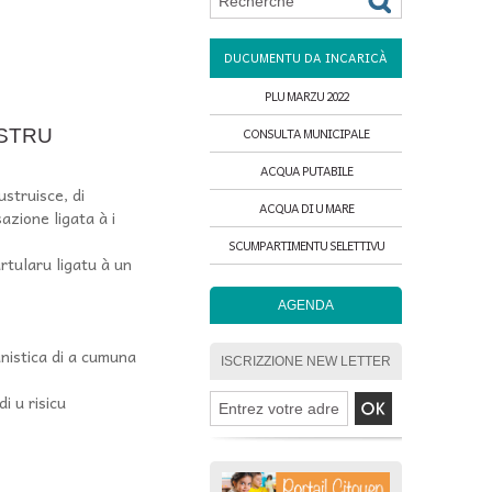
DUCUMENTU DA INCARICÀ
PLU MARZU 2022
OSTRU
CONSULTA MUNICIPALE
ACQUA PUTABILE
ustruisce, di
ACQUA DI U MARE
azione ligata à i
SCUMPARTIMENTU SELETTIVU
artularu ligatu à un
AGENDA
anistica di a cumuna
ISCRIZZIONE NEW LETTER
i u risicu