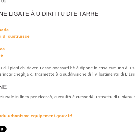
9 06
E LIGATE À U DIRITTU DI E TARRE
naria
 di custruisce
ica
ce
 di i piani chì devenu esse anessati hè à dipone in casa cumuna à u s
 s'incaricheghje di trasmette à a suddivisione di l'allestimentu di L'Is
ONE
ziunale in linea per ricercà, cunsultà è cumandà u strattu di u pianu 
du.urbanisme.equipement.gouv.fr/