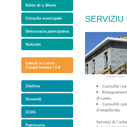
Edito di u Merre
SERVIZIU 
Consulta municipale
Demucrazia participativa
Nutiziale
Campà in Lumiu :
Campà Inseme I è II
Crédit photo : Fotolia
Cunsultà i pe
Zitellina
Rinisgnamenti
di Lumiu.
Giuventù
Cunsultà i pia
d'empiifondu.
CCAS
Serviziu di l'urb
Patrimoniu