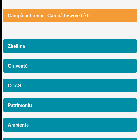
Campà in Lumiu : Campà Inseme I è II
Zitellina
Giuventù
CCAS
Patrimoniu
Ambiente