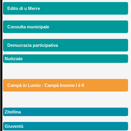
Edito di u Merre
Consulta municipale
Demucrazia participativa
Nutiziale
Campà in Lumiu : Campà Inseme I è II
Zitellina
Giuventù