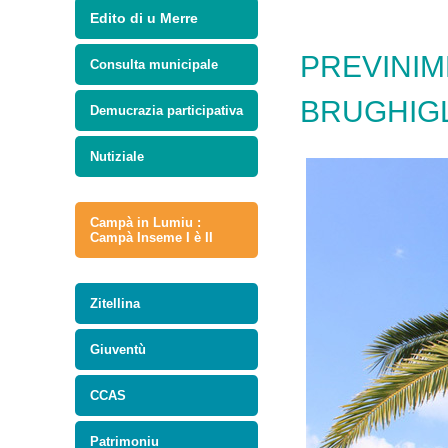
Edito di u Merre
PREVINIM
Consulta municipale
BRUGHIGL
Demucrazia participativa
Nutiziale
Campà in Lumiu :
Campà Inseme I è II
Zitellina
Giuventù
CCAS
Patrimoniu