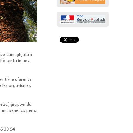
avè dannighjatu in
 hè tantu in una
nant'à e sfarente
re les organismes
marzu) gruppendu
umunu beneficu per a
6 33 94.