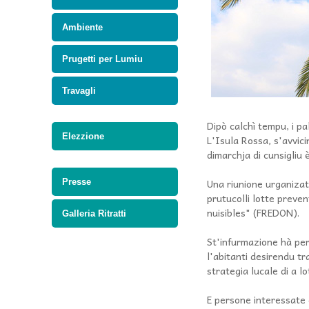
Ambiente
Prugetti per Lumiu
Travagli
Dipò calchì tempu, i pa
Elezzione
L'Isula Rossa, s'avvic
dimarchja di cunsigliu 
Una riunione urganizat
Presse
prutucolli lotte preve
nuisibles" (FREDON).
Galleria Ritratti
St'infurmazione hà pe
l'abitanti desirendu t
strategia lucale di a lo
E persone interessate 