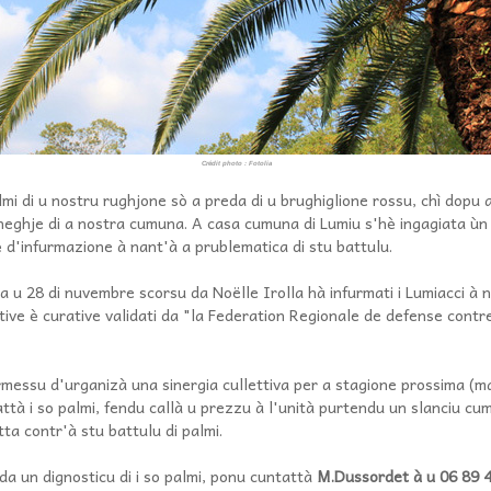
Crédit photo : Fotolia
lmi di u nostru rughjone sò a preda di u brughiglione rossu, chì dopu 
ineghje di a nostra cumuna. A casa cumuna di Lumiu s'hè ingagiata ùn
è d'infurmazione à nant'à a prublematica di stu battulu.
a u 28 di nuvembre scorsu da Noëlle Irolla hà infurmati i Lumiacci à 
ntive è curative validati da "la Federation Regionale de defense cont
rmessu d'urganizà una sinergia cullettiva per a stagione prossima (
rattà i so palmi, fendu callà u prezzu à l'unità purtendu un slanciu c
tta contr'à stu battulu di palmi.
da un dignosticu di i so palmi, ponu cuntattà
M.Dussordet à u 06 89 4