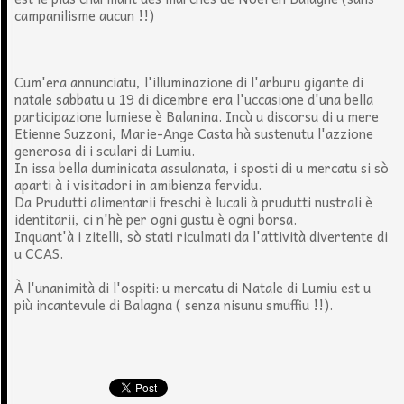
campanilisme aucun !!)
Cum'era annunciatu, l'illuminazione di l'arburu gigante di
natale sabbatu u 19 di dicembre era l'uccasione d'una bella
participazione lumiese è Balanina. Incù u discorsu di u mere
Etienne Suzzoni, Marie-Ange Casta hà sustenutu l'azzione
generosa di i sculari di Lumiu.
In issa bella duminicata assulanata, i sposti di u mercatu si sò
aparti à i visitadori in amibienza fervidu.
Da Prudutti alimentarii freschi è lucali à prudutti nustrali è
identitarii, ci n'hè per ogni gustu è ogni borsa.
Inquant'à i zitelli, sò stati riculmati da l'attività divertente di
u CCAS.
À l'unanimità di l'ospiti: u mercatu di Natale di Lumiu est u
più incantevule di Balagna ( senza nisunu smuffiu !!).