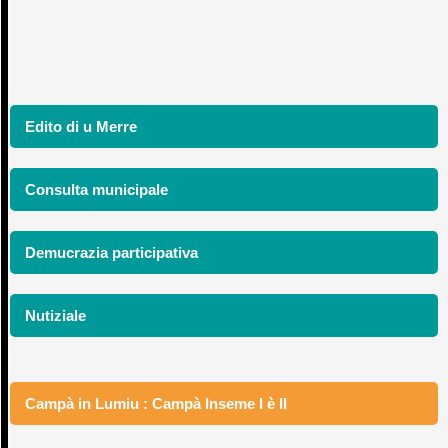
Edito di u Merre
Consulta municipale
Demucrazia participativa
Nutiziale
Campà in Lumiu : Campà Inseme I è II