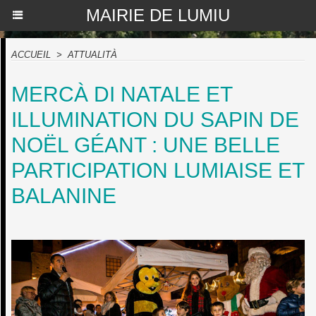
MAIRIE DE LUMIU
ACCUEIL
>
ATTUALITÀ
MERCÀ DI NATALE ET
ILLUMINATION DU SAPIN DE
NOËL GÉANT : UNE BELLE
PARTICIPATION LUMIAISE ET
BALANINE