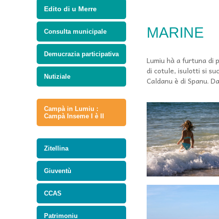
Edito di u Merre
MARINE
Consulta municipale
Demucrazia participativa
Lumiu hà a furtuna di p
di cotule, isulotti si 
Nutiziale
Caldanu è di Spanu. Da 
Campà in Lumiu :
Campà Inseme I è II
Zitellina
Giuventù
CCAS
Patrimoniu