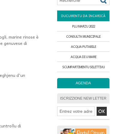
DUCUMENTU DA INCARICÀ
PLU MARZU 2022
ogli, marine rinose è
CONSULTA MUNICIPALE
rre genuvese di
ACQUA PUTABILE
ACQUA DI U MARE
SCUMPARTIMENTU SELETTIVU
heghjenu d'un
AGENDA
ISCRIZZIONE NEW LETTER
cuntrollu di
.