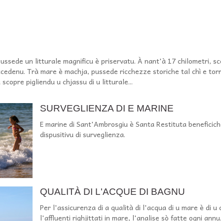
ussede un litturale magnificu è priservatu. À nant'à 17 chilometri, sc
succedenu. Trà mare è machja, pussede ricchezze storiche tal chì e to
scopre pigliendu u chjassu di u litturale...
SURVEGLIENZA DI E MARINE
E marine di Sant'Ambrosgiu è Santa Restituta beneficic
dispusitivu di surveglienza.
QUALITÀ DI L'ACQUE DI BAGNU
Per l'assicurenza di a qualità di l'acqua di u mare è di u 
l'affluenti righjittati in mare, l'analise sò fatte ogni annu