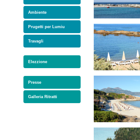
Ambiente
Prugetti per Lumiu
Travagli
Elezzione
Presse
Galleria Ritratti