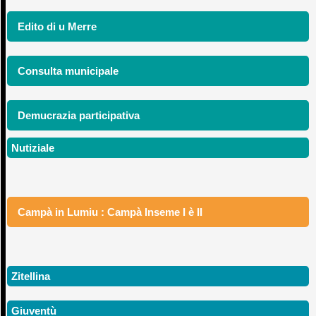
Edito di u Merre
Consulta municipale
Demucrazia participativa
Nutiziale
Campà in Lumiu : Campà Inseme I è II
Zitellina
Giuventù