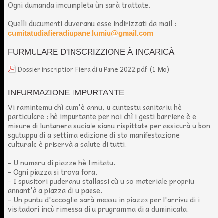
Ogni dumanda imcumpleta ùn sarà trattate.
Quelli ducumenti duveranu esse indirizzati da mail :
cumitatudiafieradiupane.lumiu@gmail.com
FURMULARE D'INSCRIZZIONE À INCARICÀ
Dossier inscription Fiera di u Pane 2022.pdf
(1 Mo)
INFURMAZIONE IMPURTANTE
Vi ramintemu chì cum'è annu, u cuntestu sanitariu hè
particulare : hè impurtante per noi chì i gesti barriere è e
misure di luntanera suciale sianu rispittate per assicurà u bon
sgutuppu di a settima edizione di sta manifestazione
culturale è priservà a salute di tutti.
- U numaru di piazze hè limitatu.
- Ogni piazza si trova fora.
- I spusitori puderanu stallassi cù u so materiale propriu
annant'à a piazza di u paese.
- Un puntu d'accoglie sarà messu in piazza per l'arrivu di i
visitadori incù rimessa di u prugramma di a duminicata.