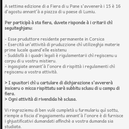
A settima edizione di a Fiera di u Pane s'avvenerà i 15 è 16
d'agostu annant'à a piazza di u paese di Lumiu.
Per participà à sta fiera, duvete risponde à i critarii chì
seguiteghjanu:
- Esse pruduttore residente permanente in Corsica
- Esercità un'attività di pruduzzione chì utilizeghja materie
prime lucale quand'elle esistenu
- Suddisfà à i quadri legali è rigulamentarii chì regiscenu u
corpu di u vostru mistieru.
- ingasgiate annant'à l'onore di rispittà i regulamenti chì
regiscenu a vostra attività.
> I spusitori chì u cartulare di dichjarazione s'avvererà
insiceru o micca rispittatu sarà subbitu sclusu di u campu di
fiera.
> Ogni attività di rivendida hè sclusa.
Vi ringraziemu di ben vulè cumpletà u furmulariu quì sottu,
riempie a fiscia d'ingagiamentu annant'à l'onore è di furnisce
i ghjustificativi dumandati affinchè a vostra dumanda sia
studiata.