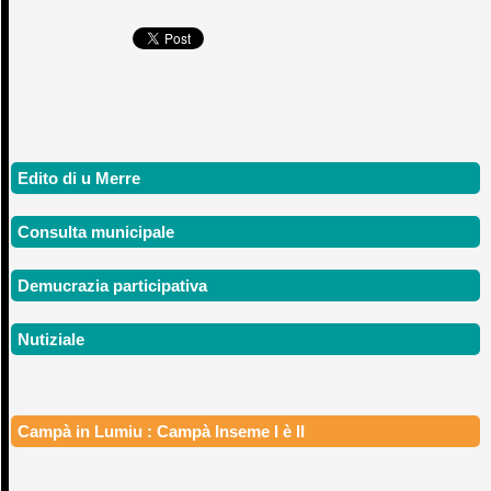
Edito di u Merre
Consulta municipale
Demucrazia participativa
Nutiziale
Campà in Lumiu : Campà Inseme I è II