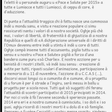
l’eletti è u persunale auguru u «Pace e Salute per 2015» a
tutte e Lumiacce e tutti i Lumiacci, di ceppu di core, è
d’aduzzione.
Di punta a l’attualità traggica chi à fattu nasce una cummossa
indè u mondu sanu, e vistu e reazione populare ci simu
rassicurati nantu i valori di a nostra società. Oghje più chè
mai, i valori di libertà, di fraternità è di ghjustizia di a nostra
Republica e quelli di «A dichjarazione universale di i diritti di
l’Omu» devennu entre indè u stintu è indè u core di tutti.
Oghje campà inseme tutti d’accunsentu, piglia tuttu u so
sensu e u nostru «Pace e Salute» piglià a forza d’una
bandera cume puru «sò Charlie». E nostre azzione per u
benistà di i nostri zitelli, và indè issu sensu : creazione di
sutite per tutti, ripasti sculari d’animazione, participazione à
a memoria di u 11 dì nuvembre, l’azzione di u C.C.A.S (...),
discorsi assai longui cu a cumunita di e cumune, di u prugettu
di u forum è per è strade a l’ingiru, serà messu in ballu u
prugettu per a scola nova. Tutti què sò suggetti chì feranu
l’attualità di scontri participativi di 2015 principiati in 2014.
Per noi ci vole à fà l’avvene secondu è sperienze passate.
2014 era eri e a nostra cumuna à cunnisciutu, i so doli e i so
guai, aghju ricordi di i nostri morti è u dolu di e sò famiglie.
Pensemu a Eugène Ceccaldi u nostru merre sparitu, rindemu