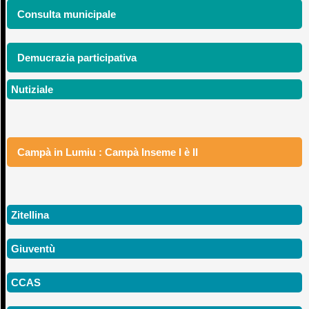
Consulta municipale
Demucrazia participativa
Nutiziale
Campà in Lumiu : Campà Inseme I è II
Zitellina
Giuventù
CCAS