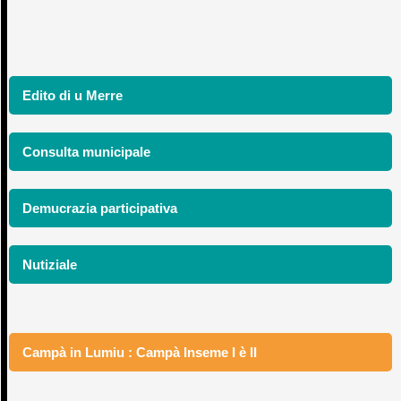
Edito di u Merre
Consulta municipale
Demucrazia participativa
Nutiziale
Campà in Lumiu : Campà Inseme I è II