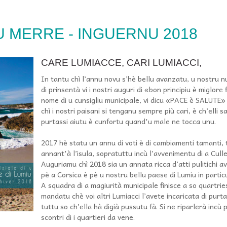
 U MERRE - INGUERNU 2018
CARE LUMIACCE, CARI LUMIACCI,
In tantu chì l’annu novu s’hè bellu avanzatu, u nostru nu
di prinsentà vi i nostri auguri di «bon principiu è miglore
nome di u cunsigliu municipale, vi dicu «PACE è SALUTE» à
chì i nostri paisani si tenganu sempre più cari, è ch’elli
purtassi aiutu è cunfortu quand'u male ne tocca unu.
2017 hè statu un annu di voti è di cambiamenti tamanti, t
annant'à l’isula, sopratuttu incù l’avvenimentu di a Culle
Auguriamu chì 2018 sia un annata ricca d’atti pulitichi av
pè a Corsica è pè u nostru bellu paese di Lumiu in partic
A squadra di a magiurità municipale finisce a so quartrie
mandatu chè voi altri Lumiacci l’avete incaricata di purta,
tuttu so ch’ella hà digià pussutu fà. Si ne riparlerà incù 
scontri di i quartieri da vene.