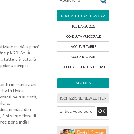
DUCUMENTU DA INCARICÀ
PLU MARZU 2022
CONSULTA MUNICIPALE
tiziale mi dà u piacè
ACQUA PUTABILE
 fine pè 2018». À
ACQUA DI U MARE
 tutte è à tutti, è
 sappianu sempre
SCUMPARTIMENTU SELETTIVU
antu in Francia chì
AGENDA
ttività Unica.
ersati pè a sucietà,
ISCRIZZIONE NEW LETTER
ulare.
sima annata di u
 è si sente fiera di
precizione indè i