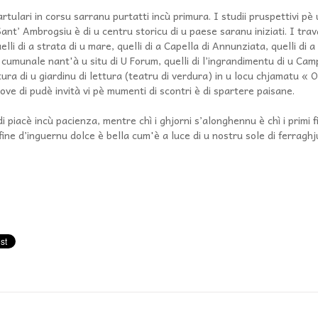
artulari in corsu sarranu purtatti incù primura. I studii pruspettivi pè 
Sant’ Ambrogsiu è di u centru storicu di u paese saranu iniziati. I tra
quelli di a strata di u mare, quelli di a Capella di Annunziata, quelli di 
 cumunale nant'à u situ di U Forum, quelli di l’ingrandimentu di u Ca
rtura di u giardinu di lettura (teatru di verdura) in u locu chjamatu « 
ve di pudè invità vi pè mumenti di scontri è di spartere paisane.
 piacè incù pacienza, mentre chì i ghjorni s’alonghennu è chì i primi 
fine d’inguernu dolce è bella cum'è a luce di u nostru sole di ferraghj