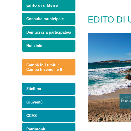
Edito di u Merre
EDITO DI
Consulta municipale
Demucrazia participativa
Nutiziale
Campà in Lumiu :
Campà Inseme I è II
Zitellina
Giuventù
CCAS
Patrimoniu