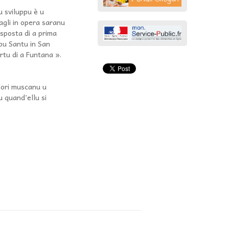
u sviluppu è u
vagli in opera saranu
a sposta di a prima
mpu Santu in San
Ortu di a Funtana ».
fiori muscanu u
u quand’ellu si