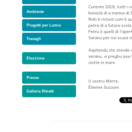
Curente 2018, tutti i c
Ambiente
benistà di a marina di 
finiti è ricivuti cum'è 
petra di a futura scola
Prugetti per Lumiu
Petru ò quelli di l’ape
Saranu per noi scuse no
Travagli
Aspitendu ste stonde di
veranu, vi preghu issa 
Elezzione
ciotte in mare.
Presse
U vostru Merre,
Étienne Suzzoni
Galleria Ritratti