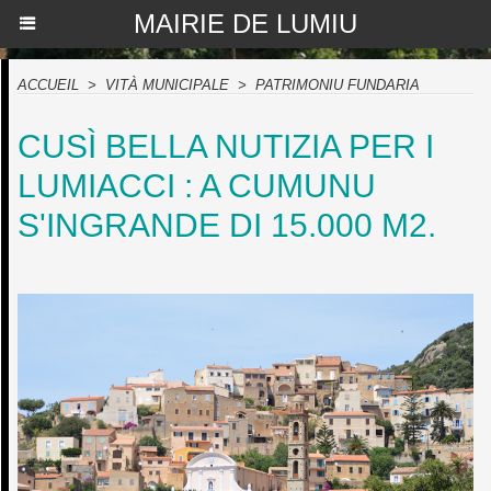
MAIRIE DE LUMIU
ACCUEIL
>
VITÀ MUNICIPALE
>
PATRIMONIU FUNDARIA
CUSÌ BELLA NUTIZIA PER I
LUMIACCI : A CUMUNU
S'INGRANDE DI 15.000 M2.