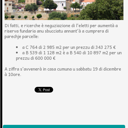
Di fatti, e ricerche è neguziazione di l'eletti per aumentà a
riserva fundaria anu sbucciatu annant'à a cumprera di
parechje parcelle:
a C 764 di 2 985 m2 per un prezzu di 343 275 €
a B 539 di 1 128 m2 è a B 540 di 10 897 m2 per un
prezzu di 600 000 €
A ziffra s'avvenerà in casa cumuna u sabbatu 19 di dicembre
à 10ore.