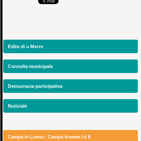
Edito di u Merre
Consulta municipale
Demucrazia participativa
Nutiziale
Campà in Lumiu : Campà Inseme I è II