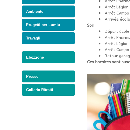
Arrêt Pharma
Arrêt Légion 
Ambiente
Arrêt Campo 
Arrivée école
Soir
Prugetti per Lumiu
Départ école
Arrêt Pharma
Travagli
Arrêt Légion 
Arrêt Campo 
Retour gara
Elezzione
Ces horaires sont susc
Presse
Galleria Ritratti