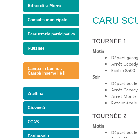
Edito di u Merre
CARU SC
Consulta municipale
Demucrazia participativa
TOURNÉE 1
Nutiziale
Matin
Départ garag
Arrêt Cocody 
Campà in Lumiu :
Ecole : 8h00
Campà Inseme I è II
Soir
Départ école
Arrêt Cococy 
Zitellina
Arrêt Monte 
Retour école
Giuventù
TOURNÉE 2
CCAS
Matin
Départ école
Patrimoniu