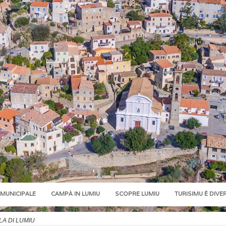
 MUNICIPALE
CAMPÀ IN LUMIU
SCOPRE LUMIU
TURISIMU È DIVE
A DI LUMIU