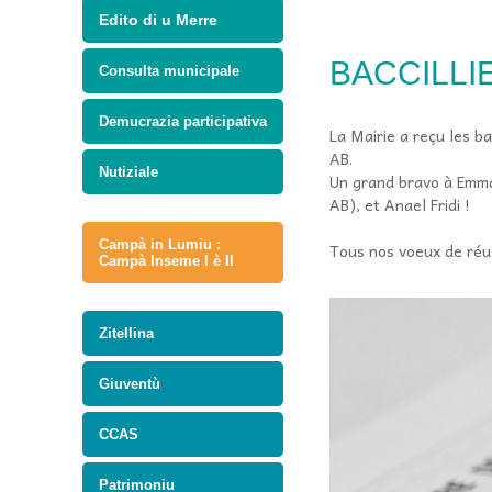
Edito di u Merre
BACCILLIE
Consulta municipale
Demucrazia participativa
La Mairie a reçu les b
AB.
Nutiziale
Un grand bravo à Emma
AB), et Anael Fridi !
Campà in Lumiu :
Tous nos voeux de réu
Campà Inseme I è II
Zitellina
Giuventù
CCAS
Patrimoniu