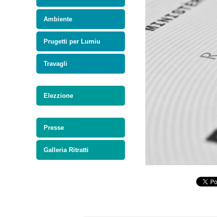
Ambiente
Prugetti per Lumiu
Travagli
Elezzione
Presse
Galleria Ritratti