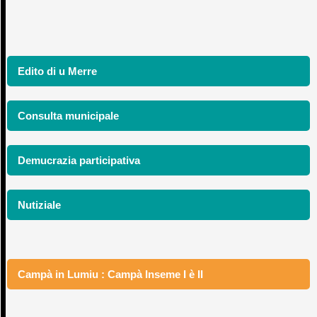
Edito di u Merre
Consulta municipale
Demucrazia participativa
Nutiziale
Campà in Lumiu : Campà Inseme I è II