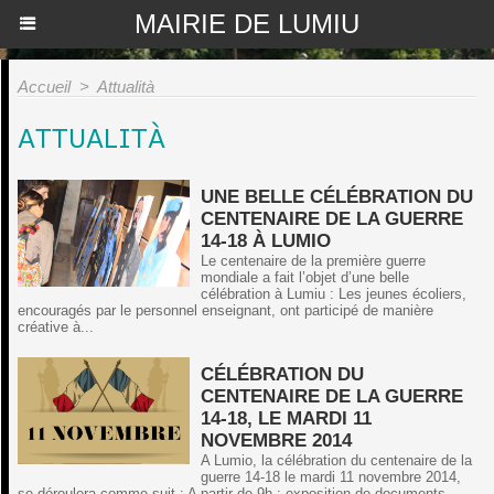
MAIRIE DE LUMIU
Accueil
>
Attualità
ATTUALITÀ
UNE BELLE CÉLÉBRATION DU
CENTENAIRE DE LA GUERRE
14-18 À LUMIO
Le centenaire de la première guerre
mondiale a fait l’objet d’une belle
célébration à Lumiu : Les jeunes écoliers,
encouragés par le personnel enseignant, ont participé de manière
créative à...
CÉLÉBRATION DU
CENTENAIRE DE LA GUERRE
14-18, LE MARDI 11
NOVEMBRE 2014
A Lumio, la célébration du centenaire de la
guerre 14-18 le mardi 11 novembre 2014,
se déroulera comme suit : A partir de 9h : exposition de documents