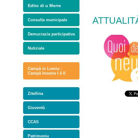
Edito di u Merre
ATTUALIT
Consulta municipale
Demucrazia participativa
Nutiziale
Campà in Lumiu :
Campà Inseme I è II
Zitellina
Giuventù
CCAS
Patrimoniu