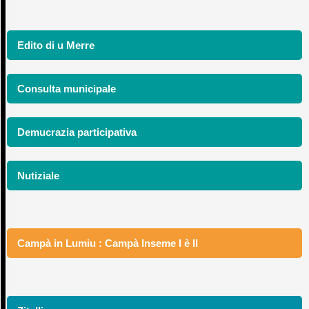
Edito di u Merre
Consulta municipale
Demucrazia participativa
Nutiziale
Campà in Lumiu : Campà Inseme I è II